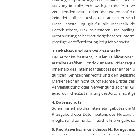
Nutzung im Falle rechtswidriger Inhalte zu ve
verlinkenden Seiten erkennbar waren. Auf die
keinerlei Einfluss. Deshalb distanziert er si
Diese Feststellung gilt für alle innerhalb
Gästebüchern, Diskussionsforen und Mailingl
Nichtnutzung solcherart dargebotener Informati
jeweilige Veröffentlichung lediglich verweist.
3. Urheber- und Kennzeichenrecht
Der Autor ist bestrebt, in allen Publikatio
erstellte Grafiken, Tondokumente, Videoseque
innerhalb des Internetangebotes genannten u
gültigen Kennzeichenrechts und den Besitzrec
Markenzeichen nicht durch Rechte Dritter gesch
Vervielfältigung oder Verwendung solcher G
ausdrückliche Zustimmung des Autors nicht ge
4. Datenschutz
Sofern innerhalb des Internetangebotes die Mö
Preisgabe dieser Daten seitens des Nutzers a
möglich und zumutbar – auch ohne Angabe sol
5. Rechtswirksamkeit dieses Haftungsauss