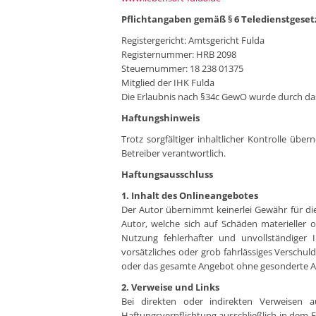
Pflichtangaben gemäß § 6 Teledienstgeset
Registergericht: Amtsgericht Fulda
Registernummer: HRB 2098
Steuernummer: 18 238 01375
Mitglied der IHK Fulda
Die Erlaubnis nach §34c GewO wurde durch das 
Haftungshinweis
Trotz sorgfältiger inhaltlicher Kontrolle übe
Betreiber verantwortlich.
Haftungsausschluss
1. Inhalt des Onlineangebotes
Der Autor übernimmt keinerlei Gewähr für die
Autor, welche sich auf Schäden materieller 
Nutzung fehlerhafter und unvollständiger 
vorsätzliches oder grob fahrlässiges Verschuld
oder das gesamte Angebot ohne gesonderte Ank
2. Verweise und Links
Bei direkten oder indirekten Verweisen a
Haftungsverpflichtung ausschließlich in dem F