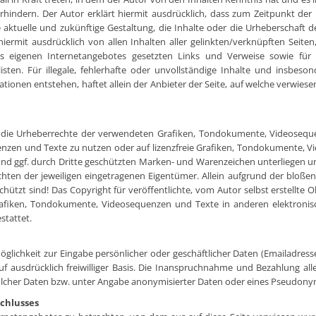
rhindern. Der Autor erklärt hiermit ausdrücklich, dass zum Zeitpunkt der 
 aktuelle und zukünftige Gestaltung, die Inhalte oder die Urheberschaft d
ch hiermit ausdrücklich von allen Inhalten aller gelinkten/verknüpften Seit
 des eigenen Internetangebotes gesetzten Links und Verweise sowie fü
isten. Für illegale, fehlerhafte oder unvollständige Inhalte und insbes
onen entstehen, haftet allein der Anbieter der Seite, auf welche verwiesen
nen die Urheberrechte der verwendeten Grafiken, Tondokumente, Videoseq
nzen und Texte zu nutzen oder auf lizenzfreie Grafiken, Tondokumente, V
nd ggf. durch Dritte geschützten Marken- und Warenzeichen unterliegen 
hten der jeweiligen eingetragenen Eigentümer. Allein aufgrund der bloßen
ützt sind! Das Copyright für veröffentlichte, vom Autor selbst erstellte Ob
rafiken, Tondokumente, Videosequenzen und Texte in anderen elektronis
stattet.
glichkeit zur Eingabe persönlicher oder geschäftlicher Daten (Emailadresse
uf ausdrücklich freiwilliger Basis. Die Inanspruchnahme und Bezahlung all
cher Daten bzw. unter Angabe anonymisierter Daten oder eines Pseudonym
chlusses