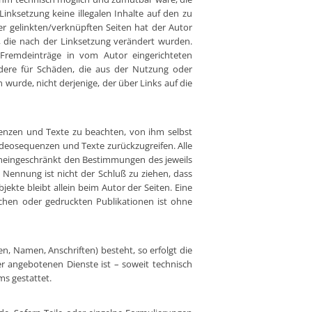
Linksetzung keine illegalen Inhalte auf den zu
er gelinkten/verknüpften Seiten hat der Autor
en, die nach der Linksetzung verändert wurden.
r Fremdeinträge in vom Autor eingerichteten
ondere für Schäden, die aus der Nutzung oder
 wurde, nicht derjenige, der über Links auf die
uenzen und Texte zu beachten, von ihm selbst
ideosequenzen und Texte zurückzugreifen. Alle
uneingeschränkt den Bestimmungen des jeweils
 Nennung ist nicht der Schluß zu ziehen, dass
jekte bleibt allein beim Autor der Seiten. Eine
chen oder gedruckten Publikationen ist ohne
n, Namen, Anschriften) besteht, so erfolgt die
er angebotenen Dienste ist – soweit technisch
s gestattet.