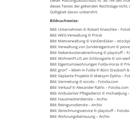
Dieser Haftungsausschluss ist als Teil des I
dieses Textes der geltenden Rechtslage nicht, 
Gültigkeit davon unberührt.
Bildnachweise:
Bild: Unternehmen © Robert Kneschke – Fotol
Bild: WEG-Verwaltung © Privat
Bild: Mietverwaltung © VanDenEsker – istock
Bild: Verwaltung von Sondereigentum © piov
Bild: Nebenkostenabrechnung © playstuff – F
Bild: WohnenPLUS am Schlossgarte © um-wer
Bild: Eigentumswohnungen Fulda-Horas © Pri
Bild: grün² – leben in Fulda © Büro Staubach &
Bild: Geplante Projekte © Maksym Dykha – Fo
Bild: Vermietung © eccolo – Fotolia.com
Bild: Verkauf © Alexander Raths – Fotolia.com
Bild: Ambulanter Pflegedienst © michaeljung –
Bild: Hausmeisterdienste – Archiv
Bild: Reinigunsdienste – Archiv
Bild: Abrechnungsservice © playstuff – Fotoli
Bild: Wohnungsbetreuung – Archiv