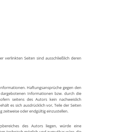
er verlinkten Seiten sind ausschließlich deren
en Informationen. Haftungsansprüche gegen den
er dargebotenen Informationen bzw. durch die
ofern seitens des Autors kein nachweislich
hält es sich ausdrücklich vor, Teile der Seiten
zeitweise oder endgültig einzustellen.
gsbereiches des Autors liegen, würde eine
s ihm technisch möglich und zumutbar wäre, die