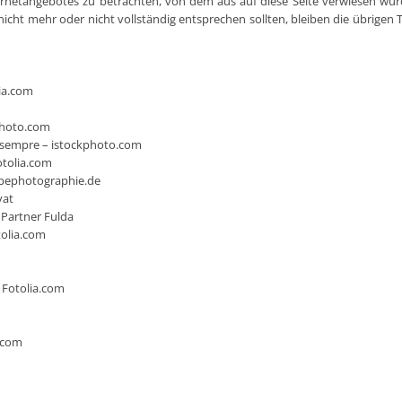
nternetangebotes zu betrachten, von dem aus auf diese Seite verwiesen wur
nicht mehr oder nicht vollständig entsprechen sollten, bleiben die übrigen
ia.com
photo.com
esempre – istockphoto.com
otolia.com
bephotographie.de
vat
 Partner Fulda
tolia.com
 Fotolia.com
a.com