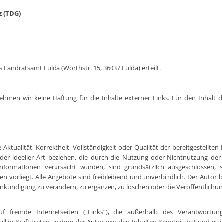
z (TDG)
Landratsamt Fulda (Wörthstr. 15, 36037 Fulda) erteilt.
rnehmen wir keine Haftung für die Inhalte externer Links. Für den Inhalt d
 Aktualität, Korrektheit, Vollständigkeit oder Qualität der bereitgestellt
oder ideeller Art beziehen, die durch die Nutzung oder Nichtnutzung d
Informationen verursacht wurden, sind grundsätzlich ausgeschlossen, s
en vorliegt. Alle Angebote sind freibleibend und unverbindlich. Der Autor be
ündigung zu verändern, zu ergänzen, zu löschen oder die Veröffentlichung 
uf fremde Internetseiten („Links“), die außerhalb des Verantwortun
all in Kraft treten, in dem der Autor von den Inhalten Kenntnis hat und e